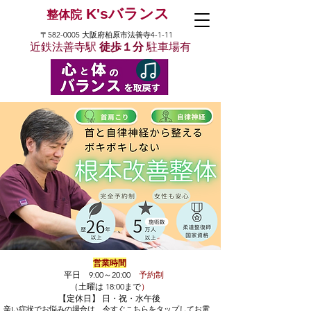
K'sバランス
整体院
〒582-0005 大阪府柏原市法善寺4-1-11
近鉄法善寺駅
徒歩１分
駐車場有
営業時間
平日 9:00～20:00
予約制
（土曜は 18:00まで
）
【定休日】 日・祝・水午後
辛い症状でお悩みの場合は、​今すぐこちらをタップしてお電