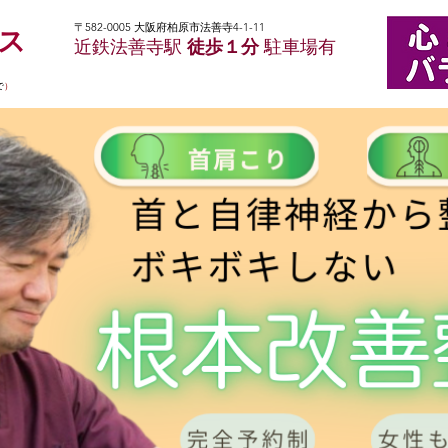
〒582-0005 大阪府柏原市法善寺4-1-11
ンス
近鉄法善寺駅
徒歩１分
駐車場有
で
）