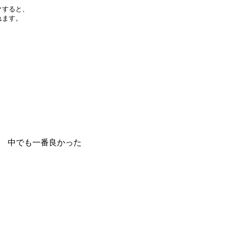
クすると、
れます。
 中でも一番良かった