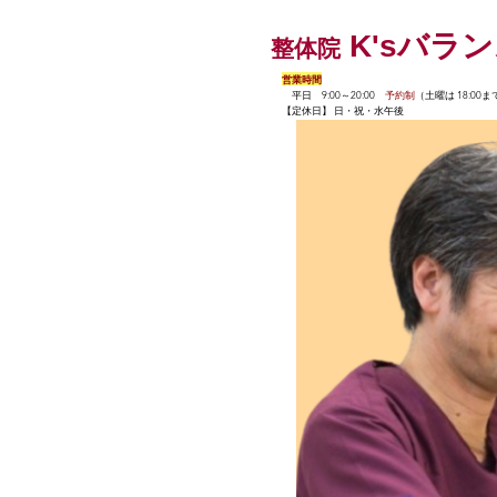
K'sバラ
整体院
営業時間
平日 9:00～20:00
予約制
（土曜は 18:00ま
【定休日】 日・祝・水午後