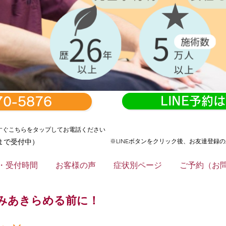
LINE予約
70-5876
すぐこちらをタップしてお電話ください
まで受付中）
※LINEボタンをクリック後、お友達登録
・受付時間
お客様の声
症状別ページ
ご予約（お
方は是非どうぞ！
み
あきらめる前に！