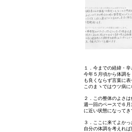
１．今までの経緯・辛
今年５月頃から体調を
も良くならず言葉に表
このまヽではウツ病に
２．この整体のよさは
週一回のペースで６月
に近い状態になってき
３．ここに来てよかっ
自分の体調を考えれば