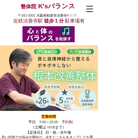
K'sバランス
整体院
〒582-0005 大阪府柏原市法善寺4-1-11
近鉄法善寺駅
徒歩１分
駐車場有
営業時間
平日 9:00～20:00
予約制
（土曜は 18:00まで
）
【定休日】 日・祝・水午後
辛い症状でお悩みの場合は、​今すぐこちらをタップしてお電