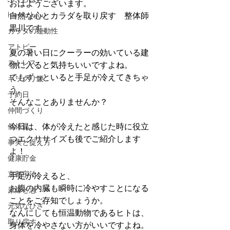
おはようございます。
hanakokyuu
自然な心とカラダを取り戻す　整体師
黒川です。
カラダの連動性
アトピー
夏の暑い日にクーラーの効いている建
ストレス
物に入ると気持ちいいですよね。
でもずっといると手足が冷えてきちゃ
ギックリ腰
う。
予約日
そんなことありませんか？
仲間づくり
低体温
今日は、体が冷えたと感じた時に役立
つエクササイズも後でご紹介します
事実と捉え方
よ！
健康貯金
京都宇治
手足が冷えると、
お腹の内臓も瞬時に冷やすことになる
原爆と志
ことをご存知でしょうか。
元気なひざ
なんにしても恒温動物であるヒトは、
取り戻す
身体を冷やさない方がいいですよね。