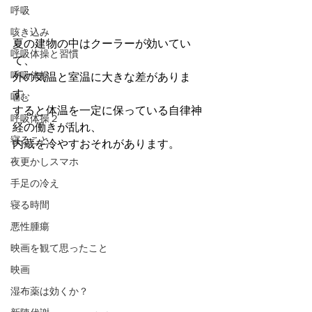
呼吸
咳き込み
夏の建物の中はクーラーが効いてい
呼吸体操と習慣
て、
呼吸体操
外の気温と室温に大きな差がありま
す。
噛む
すると体温を一定に保っている自律神
呼吸体操２
経の働きが乱れ、
寝ること
内蔵を冷やすおそれがあります。
夜更かしスマホ
手足の冷え
寝る時間
悪性腫瘍
映画を観て思ったこと
映画
湿布薬は効くか？