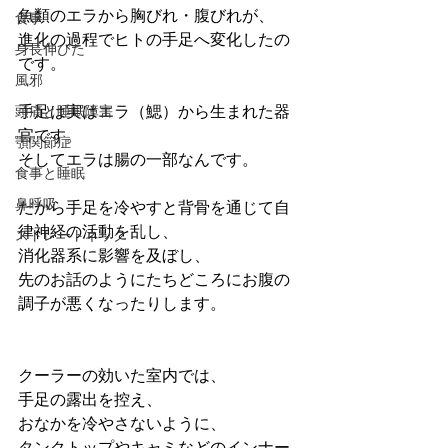
魚類のエラから胸びれ・腹びれが、
食事
進化の過程でヒトの手足へ変化したの
身長伸びた
です。
風邪
手足は実はエラ（鰓）から生まれた器
頭痛と睡眠障害
官です。
顎関節症
そしてエラは腸の一部なんです。
食事と睡眠
鼻呼吸
だから手足を冷やすと背骨を通じて自
律神経の活動を乱し、
ストレートネック
消化器系に影響を及ぼし、
先のお話のようにたちどころにお腹の
調子が悪くなったりします。
クーラーの効いた室内では、
手足の露出を控え、
おなかを冷やさないように、
タンクトップやキャミなどのインナー