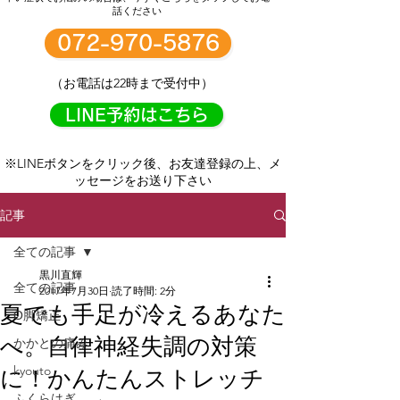
話ください
072-970-5876
（お電話は22時まで受付中）
LINE予約はこちら
※LINEボタンをクリック後、お友達登録の上、メ
ッセージをお送り下さい
記事
全ての記事
黒川直輝
全ての記事
2017年7月30日
読了時間: 2分
夏でも手足が冷えるあなた
О脚矯正
へ。自律神経失調の対策
かかとの痛み
kyouto
に！かんたんストレッチ
ふくらはぎ