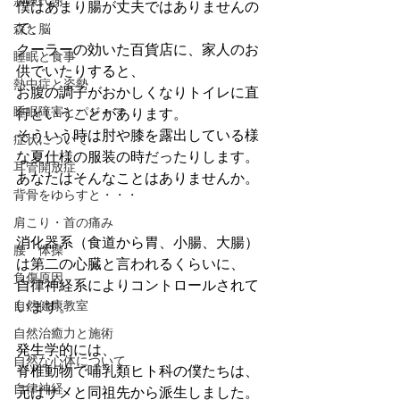
新陳代謝
僕はあまり腸が丈夫ではありませんの
で、
森と脳
クーラーの効いた百貨店に、家人のお
睡眠と食事
供でいたりすると、
熱中症と姿勢
お腹の調子がおかしくなりトイレに直
睡眠障害とパジャマ
行ということがあります。
そういう時は肘や膝を露出している様
症状について
な夏仕様の服装の時だったりします。
耳管開放症
あなたはそんなことはありませんか。
背骨をゆらすと・・・
肩こり・首の痛み
消化器系（食道から胃、小腸、大腸）
腰 体操
は第二の心臓と言われるくらいに、
負傷原因
自律神経系によりコントロールされて
自然健康教室
います。
自然治癒力と施術
発生学的には、
自然な心体について
脊椎動物で哺乳類ヒト科の僕たちは、
自律神経
元はサメと同祖先から派生しました。