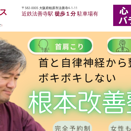
〒582-0005 大阪府柏原市法善寺4-1-11
ンス
近鉄法善寺駅
徒歩１分
駐車場有
で
）