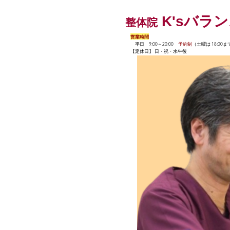
K'sバラ
整体院
営業時間
平日 9:00～20:00
予約制
（土曜は 18:00ま
【定休日】 日・祝・水午後