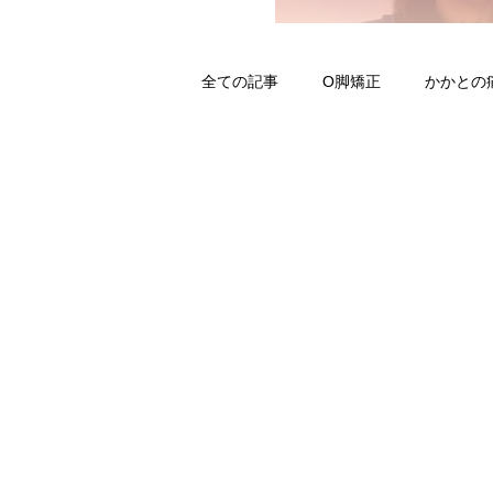
全ての記事
О脚矯正
かかとの
ストレス
ギックリ腰
予
原爆と志
元気なひざ
取
寝ること
夜更かしスマホ