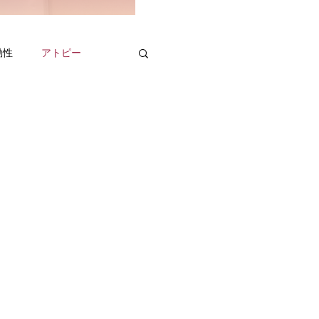
動性
アトピー
京都宇治
噛む
呼吸体操２
と