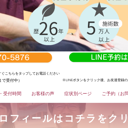
LINE予約
70-5876
すぐこちらをタップしてお電話ください
まで受付中）
※LINEボタンをクリック後、お友達登録
・受付時間
お客様の声
症状別ページ
ご予約（お
ロフィールはコチラをク