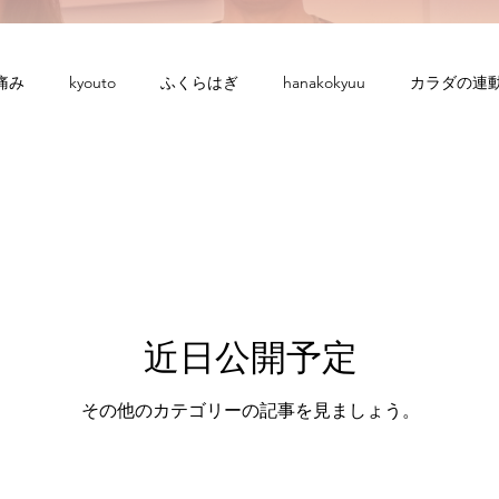
痛み
kyouto
ふくらはぎ
hanakokyuu
カラダの連
約日
仲間づくり
低体温
事実と捉え方
健康貯金
り戻す
呼吸
咳き込み
呼吸体操と習慣
呼吸体操
手足の冷え
寝る時間
近日公開予定
悪性腫瘍
映画を観て思ったこ
その他のカテゴリーの記事を見ましょう。