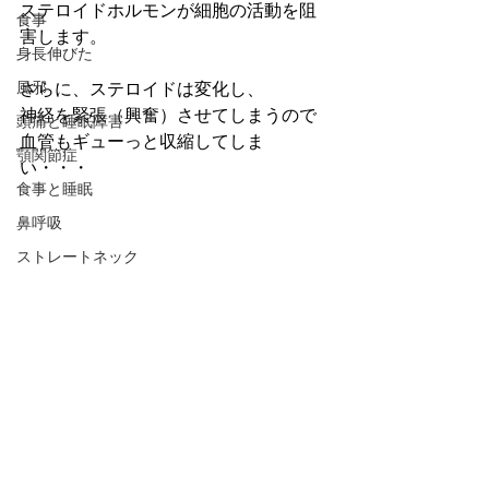
ステロイドホルモンが細胞の活動を阻
食事
害します。
身長伸びた
風邪
さらに、ステロイドは変化し、
神経を緊張（興奮）させてしまうので
頭痛と睡眠障害
血管もギューっと収縮してしま
顎関節症
い・・・
食事と睡眠
鼻呼吸
ストレートネック