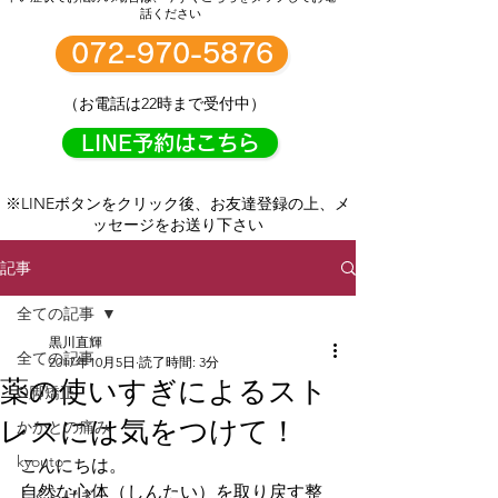
話ください
072-970-5876
（お電話は22時まで受付中）
LINE予約はこちら
※LINEボタンをクリック後、お友達登録の上、メ
ッセージをお送り下さい
記事
全ての記事
黒川直輝
全ての記事
2017年10月5日
読了時間: 3分
薬の使いすぎによるスト
О脚矯正
レスには気をつけて！
かかとの痛み
kyouto
こんにちは。
自然な心体（しんたい）を取り戻す整
ふくらはぎ