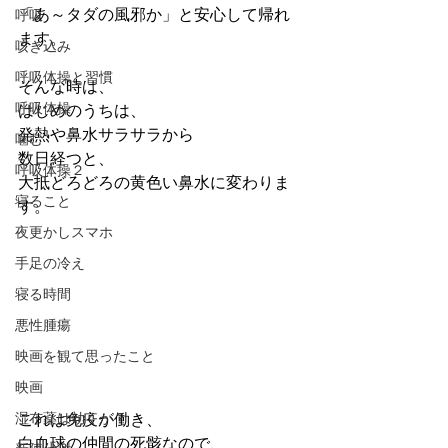
「あ～タダの風邪か」と安心して帰れ
呼吸
ます。
咳き込み
呼吸体操と習慣
そんな時は、
呼吸体操
はじめのうちは、
発熱や鼻水サラサラから
噛む
数日経つと、
呼吸体操２
大抵どろどろの黄色い鼻水に変わりま
寝ること
す。
夜更かしスマホ
手足の冷え
寝る時間
悪性腫瘍
映画を観て思ったこと
映画
湿布薬は効くか？
これは免疫が働き、
白血球の仲間の死骸なので、