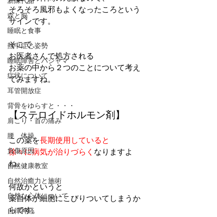
新陳代謝
そろそろ風邪もよくなったころという
森と脳
サインです。
睡眠と食事
そこで、
熱中症と姿勢
お医者さんで処方される
睡眠障害とパジャマ
お薬の中から２つのことについて考え
症状について
てみますね。
耳管開放症
背骨をゆらすと・・・
【ステロイドホルモン剤】
肩こり・首の痛み
腰 体操
この薬を
長期使用していると
負傷原因
徐々に病気が治りづらく
なりますよ
ね。
自然健康教室
自然治癒力と施術
何故かというと
自然な心体について
薬自体が細胞にこびりついてしまうか
らです。
自律神経