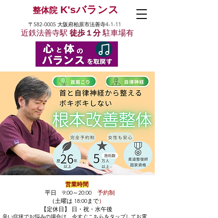
K'sバランス
整体院
〒582-0005 大阪府柏原市法善寺4-1-11
近鉄法善寺駅
徒歩１分
駐車場有
営業時間
平日 9:00～20:00
予約制
（土曜は 18:00まで
）
【定休日】 日・祝・水午後
辛い症状でお悩みの場合は、​今すぐこちらをタップしてお電