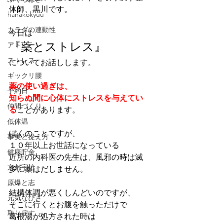
体師、黒川です。
hanakokyuu
カラダの連動性
今日は
アトピー
『薬とストレス』
ストレス
についてお話しします。
ギックリ腰
薬の使い過ぎは、
予約日
知らぬ間に心体にストレスを与えてい
仲間づくり
る
ことがあります。
低体温
ぼくのことですが、
事実と捉え方
１０年以上お世話になっている
健康貯金
近所の内科医の先生は、風邪の時は滅
京都宇治
多に薬はだしません。
原爆と志
結構体調が悪くしんどいのですが、
元気なひざ
そこに行くとお腹を触っただけで
取り戻す
葛根湯が処方された時は