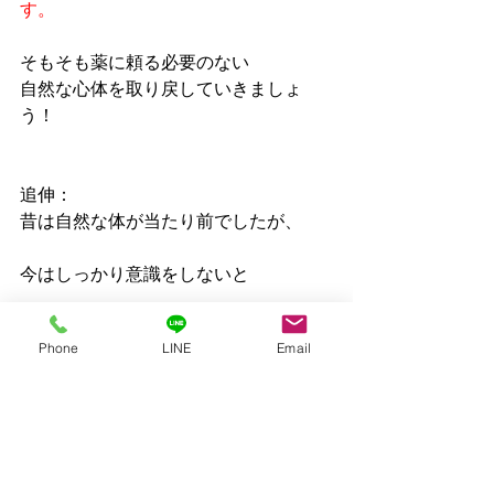
す。
そもそも薬に頼る必要のない
自然な心体を取り戻していきましょ
う！
追伸：
昔は自然な体が当たり前でしたが、
今はしっかり意識をしないと
不自然な状態が当たり前になってしま
Phone
LINE
Email
っています・・・。
ですが今回のテーマ。
薬に頼らずにすむような
強いカラダ＝
自然な心体は、日頃の良い習慣から築