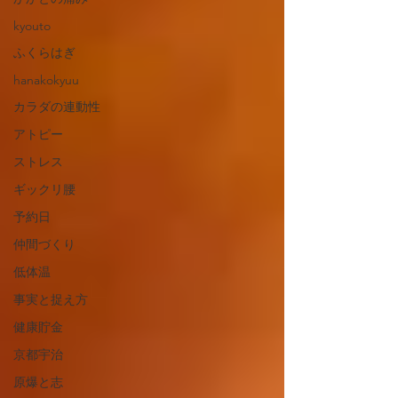
kyouto
ふくらはぎ
hanakokyuu
カラダの連動性
アトピー
ストレス
ギックリ腰
予約日
仲間づくり
低体温
事実と捉え方
健康貯金
京都宇治
原爆と志