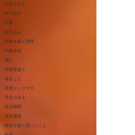
元気なひざ
取り戻す
呼吸
咳き込み
呼吸体操と習慣
呼吸体操
噛む
呼吸体操２
寝ること
夜更かしスマホ
手足の冷え
寝る時間
悪性腫瘍
映画を観て思ったこと
映画