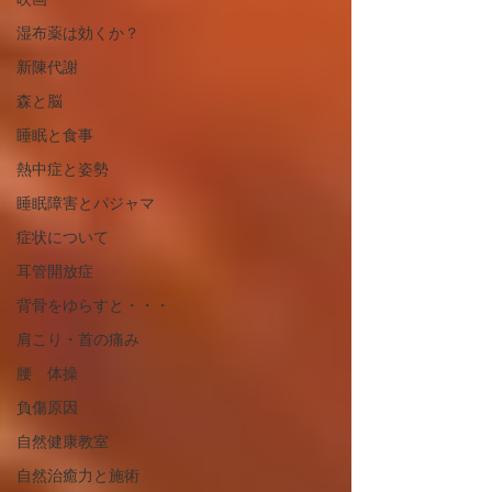
湿布薬は効くか？
新陳代謝
森と脳
睡眠と食事
熱中症と姿勢
睡眠障害とパジャマ
症状について
耳管開放症
背骨をゆらすと・・・
肩こり・首の痛み
腰 体操
負傷原因
自然健康教室
自然治癒力と施術