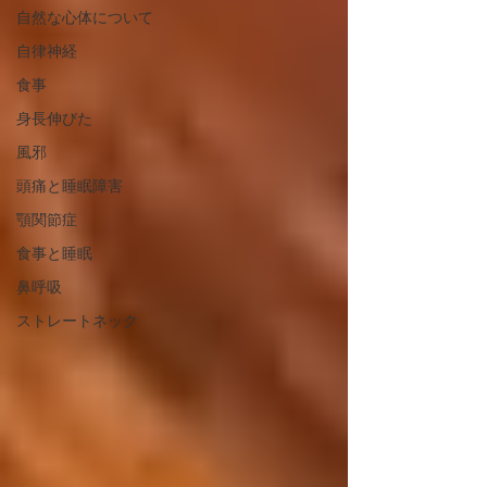
自然な心体について
自律神経
食事
身長伸びた
風邪
頭痛と睡眠障害
顎関節症
食事と睡眠
鼻呼吸
ストレートネック