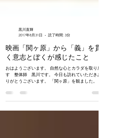
黒川直輝
2017年8月31日
読了時間: 3分
映画「関ヶ原」から「義」を貫
く意志とぼくが感じたこと
おはようございます。 自然な心とカラダを取り戻
す 整体師 黒川です。 今日も訪れていただきあ
りがとうございます。 「関ヶ原」を観ました。 こ
れまでの関ヶ原を舞台にした映画とは違い、 石田
三成を主人公に描かれています。 ぼくが思ってい
た三成像は、...