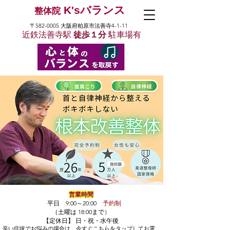
K'sバランス
整体院
〒582-0005 大阪府柏原市法善寺4-1-11
近鉄法善寺駅
徒歩１分
駐車場有
営業時間
平日 9:00～20:00
予約制
（土曜は 18:00まで
）
【定休日】 日・祝・水午後
辛い症状でお悩みの場合は、​今すぐこちらをタップしてお電