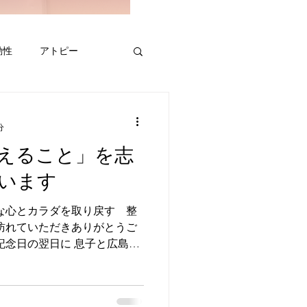
動性
アトピー
京都宇治
分
えること」を志
噛む
呼吸体操２
います
な心とカラダを取り戻す 整
と
訪れていただきありがとうご
記念日の翌日に 息子と広島に
で、少し雨まじりのお天気で
ある平和記念資料館に初めて