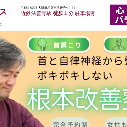
〒582-0005 大阪府柏原市法善寺4-1-11
ンス
近鉄法善寺駅
徒歩１分
駐車場有
で
）