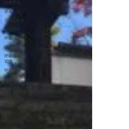
京都宇治
原爆と志
元気なひざ
取り戻す
呼吸
咳き込み
呼吸体操と
習慣
呼吸体操
噛む
呼吸体操２
寝ること
夜更かしス
マホ
手足の冷え