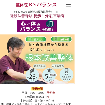
K'sバランス
整体院
〒582-0005 大阪府柏原市法善寺4-1-11
近鉄法善寺駅
徒歩１分
駐車場有
営業時間
平日 9:00～20:00
予約制
（土曜は 18:00まで
）
【定休日】 日・祝・水午後
辛い症状でお悩みの場合は、​今すぐこちらをタップしてお電