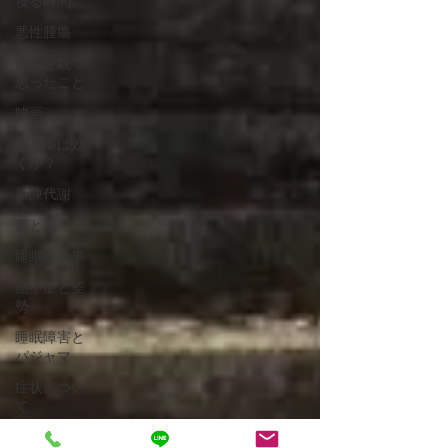
寝る時間
悪性腫瘍
映画を観て
思ったこと
映画
湿布薬は効
くか？
新陳代謝
森と脳
睡眠と食事
熱中症と姿
勢
睡眠障害と
パジャマ
症状につい
て
耳管開放症