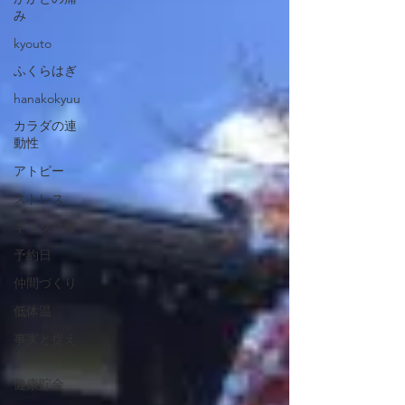
み
kyouto
ふくらはぎ
hanakokyuu
カラダの連
動性
アトピー
ストレス
ギックリ腰
予約日
仲間づくり
低体温
事実と捉え
方
健康貯金